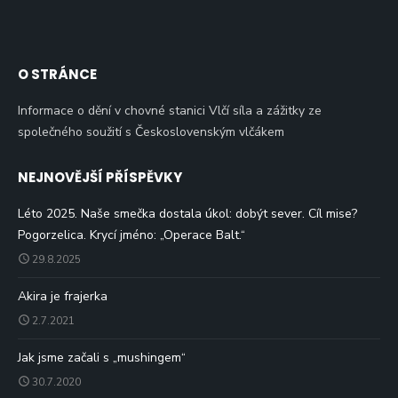
O STRÁNCE
Informace o dění v chovné stanici Vlčí síla a zážitky ze
společného soužití s Československým vlčákem
NEJNOVĚJŠÍ PŘÍSPĚVKY
Léto 2025. Naše smečka dostala úkol: dobýt sever. Cíl mise?
Pogorzelica. Krycí jméno: „Operace Balt.“
29.8.2025
Akira je frajerka
2.7.2021
Jak jsme začali s „mushingem“
30.7.2020