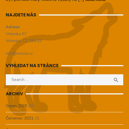
NAJDETE NÁS
Adresa
Velenka 67
Velenka, CZ 289 12
info@vlcisila.cz
VYHLEDAT NA STRÁNCE
Search

SEA
for:
ARCHIV
Srpen 2025
(1)
Červenec 2021
(1)